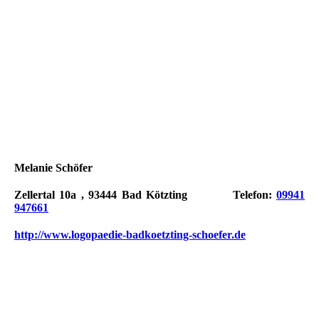
Melanie Schöfer
Zellertal 10a , 93444 Bad Kötzting Telefon:
09941
947661
http://www.logopaedie-badkoetzting-schoefer.de